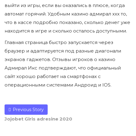
выйти из игры, если вы оказались в плюсе, когда
автомат горячий. Удобным казино адмирал ххх то,
что в кассе подробно показано, сколько денег уже
находится в игре и сколько осталось доступными.
Главная страница быстро запускается через
браузер и адаптируется под разные диагонали
экранов гаджетов. Отзывы игроков о казино
Адмирал Икс подтверждают, что официальный
сайт хорошо работает на смартфонах с
операционными системами Андроид и IOS.
Previous Story
Jojobet Giris adresine 2020