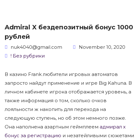
Admiral X бездепозитный бонус 1000
рублей
nuk4040@gmail.com
November 10, 2020
! Без рубрики
В казино Frank любители игровых автоматов
запросто найдут применение и игре Big Kahuna. В
личном кабинете игрока отображается уровень, а
также информация о том, сколько очков
лояльности ж накопить для перехода на
следующую ступень, но об этом немного позже.
Она наполнена азартным геймплеем
адмирал х
бонус за регистрацию
и незатейливыми сюжетами