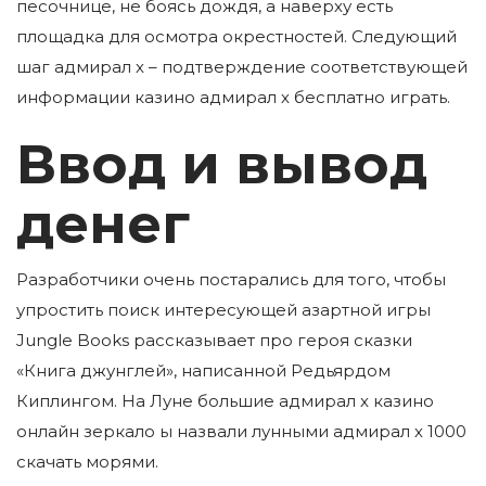
песочнице, не боясь дождя, а наверху есть
площадка для осмотра окрестностей. Следующий
шаг адмирал х – подтверждение соответствующей
информации казино адмирал х бесплатно играть.
Ввод и вывод
денег
Разработчики очень постарались для того, чтобы
упростить поиск интересующей азартной игры
Jungle Books рассказывает про героя сказки
«Книга джунглей», написанной Редьярдом
Киплингом. На Луне большие адмирал х казино
онлайн зеркало ы назвали лунными адмирал х 1000
скачать морями.