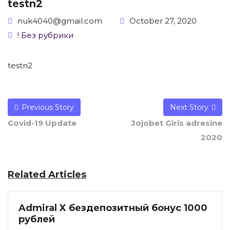
testn2
nuk4040@gmail.com
October 27, 2020
! Без рубрики
testn2
Previous Story
Next Story
Covid-19 Update
Jojobet Giris adresine
2020
Related Articles
Admiral X бездепозитный бонус 1000
рублей